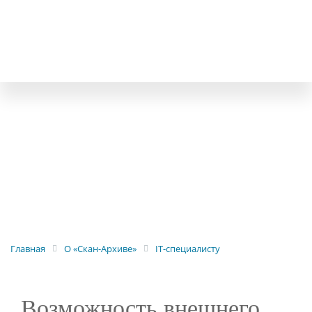
Главная
О «Скан-Архиве»
IT-специалисту
«Скан-Архив» - стандарт
Внедрение с учетом
Безопасное использование
Возможность внешнего