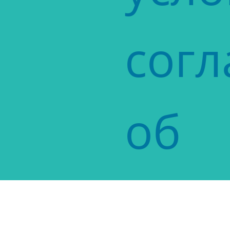
сог
об
исп