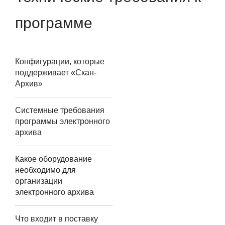
программе
Конфигурации, которые
поддерживает «Скан-
Архив»
Встраивание «Скан-
Системные требования
Архива» возможно в
программы электронного
конфигурации,
архива
которые работают на
Для установки
платформе
Какое оборудование
компоненты «Скан-
«1С:Предприятие 8.2»
необходимо для
Архива» необходимо
(релиз 8.2.16 и выше)
организации
наличие
электронного архива
или 8.3.
операционной
При организации
Основные
системы новее
Что входит в поставку