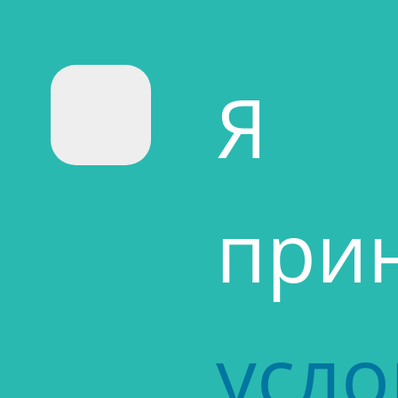
Я
при
усло