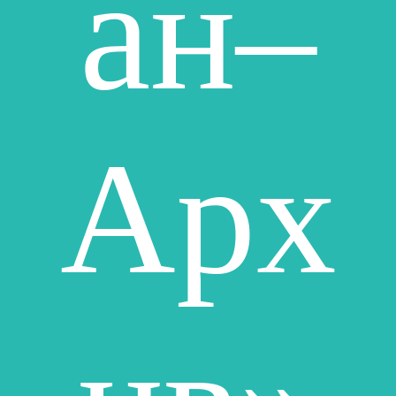
ан–
Арх