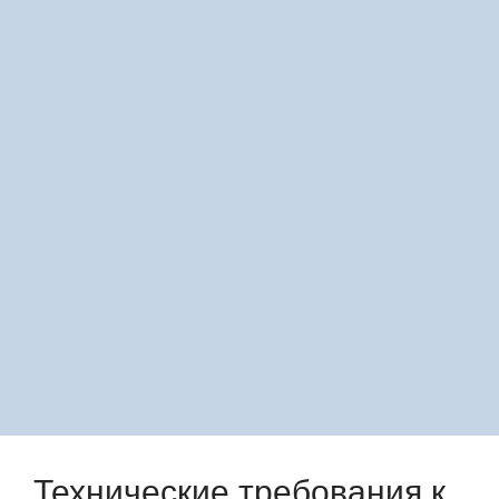
*Если в списке нет нужной вам программы,
присылайте нам данные – мы подготовим
сравнение!
Технические требования к