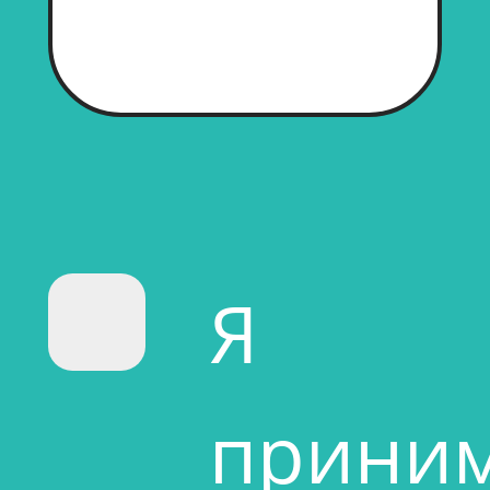
Я
прини