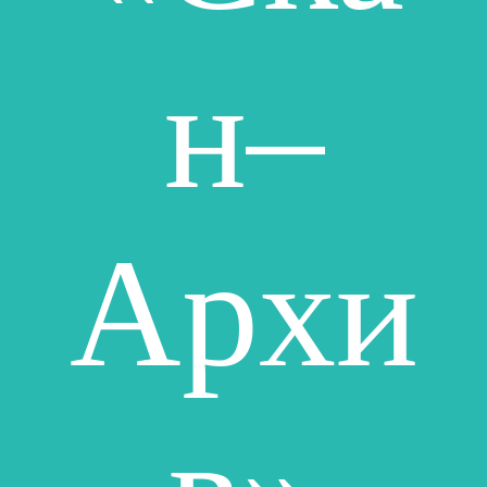
н–
Архи