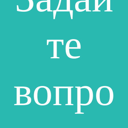
те
вопро