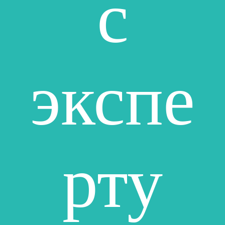
с
экспе
рту