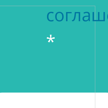
соглаш
*