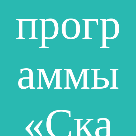
прогр
аммы
«Ска