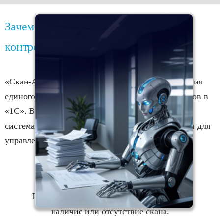
Зачем внедрять «Скан-Архив» как
контроль первичных документов?
«Скан-Архив» — это ваш инструмент для создания
единого монитора возврата первичных документов в
«1С». В отличие от обычного бумажного архива,
система дает принципиально новые возможности для
управления:
Мгновенный мониторинг
По каждой операции в «1С» сразу видно
наличие или отсутствие скана.