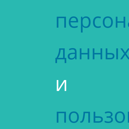
персон
данны
и
пользо