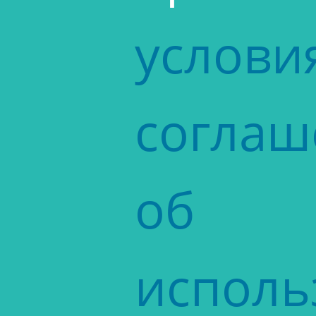
услови
соглаш
об
исполь